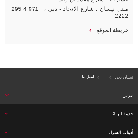
مبنى نيسان ، شارع الاتحاد - دبي ، +971 4 295
2222
خريطة الموقع
نيسان دبي
اتصل بنا
عربي
خدمة الزبائن
أدوات الشراء