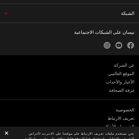
الشبكة
نيسان على الشبكات الاجتماعية
instagram
youtube
facebook
عن الشركة
الموقع العالمي
الأخبار والأحداث
غرفة الصحافة
الخصوصية
تعريف الارتباط
الشروط والأحكام
نحن نستخدم ملفات تعريف الارتباط على موقعنا على الانترنت لأغراض
© نيسان 2026
التعريف والتحليل. باستخدام هذا الموقع فإنك توافق على تخزين وإمكانية