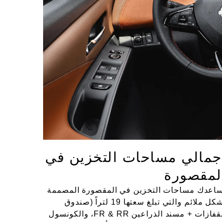
جمالي مساحات التخزين في
لمقصورة
اعدك مساحات التخزين في المقصورة المصممة
بشكل ملائم والتي تبلغ سعتها 19 لتراً (صندوق
القفازات + مسند الذراعين FR & RR، والكونسول