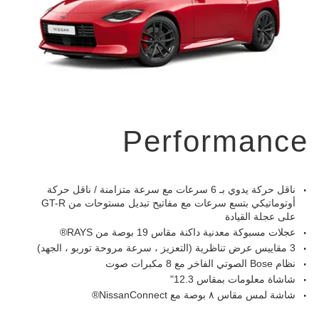
Performance
ناقل حركة يدوي بـ 6 سرعات مع سرعة متزامنة / ناقل حركة
أوتوماتيكي بتسع سرعات مع مفاتيح تبديل مستوحات من GT-R
على عجلة القيادة
عجلات مسبوكة معدنية داكنة مقاس 19 بوصة من RAYS®
3 مقاييس عرض تناظرية (التعزيز ، سرعة مروحة توربو ، الجهد)
نظام Bose الصوتي الفاخر مع 8 مكبرات صوت
شاشاة معلومات بمقاس 12.3"
شاشة لمس مقاس ٨ بوصة مع NissanConnect®