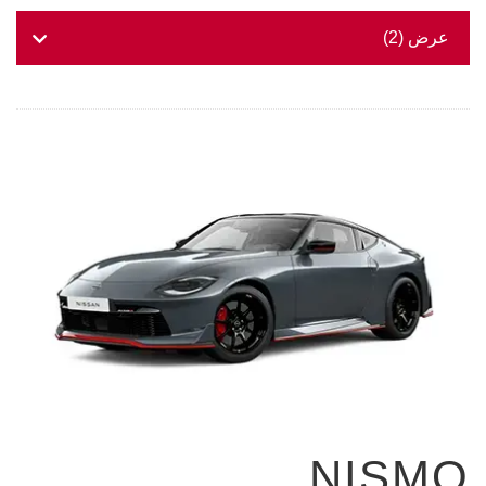
عرض
(
2
)
NISMO