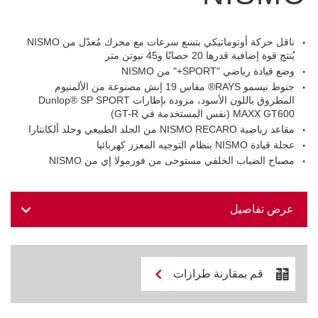
ناقل حركة أوتوماتيكي بتسع سرعات مع محرك مُعدّل من NISMO
يُنتج قوة إضافية قدرها 20 حصانًا و45 نيوتن متر
وضع قيادة رياضي "SPORT+" من NISMO
جنوط نيسمو RAYS® مقاس 19 إنش مصنوعة من الألمنيوم
المطروق باللون الأسود، مزودة بإطارات Dunlop® SP SPORT
MAXX GT600 (نفس المستخدمة في GT-R)
مقاعد رياضية NISMO RECARO من الجلد الطبيعي وجلد ألكانتارا
عجلة قيادة NISMO بنظام التوجيه المعزز كهربائيا
مصباح الضباب الخلفي مستوحى من فورمولا إي من NISMO
عرض تفاصيل
قم بمقارنة طرازات