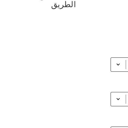
الطريق
إختر
لعرض
القائمة
يرجى
ادخال
الاسم