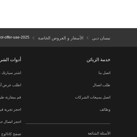
rol-offer-uae-2025
نيسان دبي
الأسعار و العروض الخاصة
خدمة الزبائن
أدوات الشرا
اتصل بنا
اشتر سيارتك ع
طلب اتصال
اطلب عرض أسع
اتصل بمبيعات الشركات
قم بمقارنة طر
وظائف
احجز تجربة قيا
احجز اتصال ح
الأسئلة الشائعة
تصفح كاتالوج