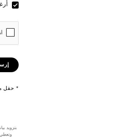
أرغ
إرس
* حقل 
بتزويد بيا
وتعطي ن