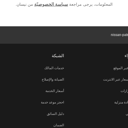
سياسة الخصوصيّة
المعلومات، يرجى مراجعة
من نيسان.
nissan-pat
ء
الشبكة
بر الموقع
خدمات المالك
ار عبر الانترنت
الصيانة والإصلاح
ازات
أسعار الخدمة
دة منزلية
احجز موعد خدمة
ي
دليل السائق
الضمان