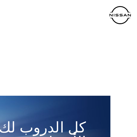
نتقل
لى
لمحتوى
لرئيسي
كل الدروب لك 