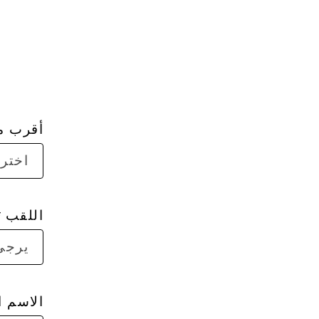
أقرب 
اختر 
اللقب
يرجى 
الاسم ا