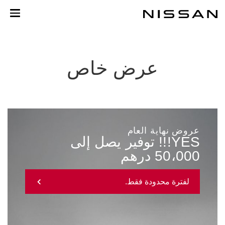
نتقل
لى
لمحتوى
لرئيسي
عرض خاص
عروض نهاية العام
YES!!! توفير يصل إلى
50،000 درهم
لفترة محدودة فقط.