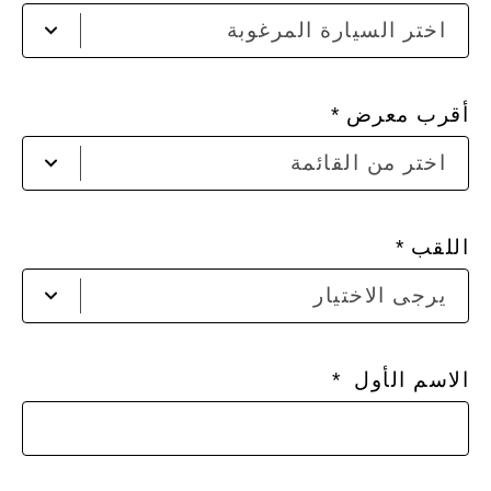
اختر
اختر السيارة المرغوبة
السي
المر
أقرب معرض
إختر
اختر من القائمة
لعر
القا
اللقب
يرج
يرجى الاختيار
ادخا
الاس
الاسم الأول