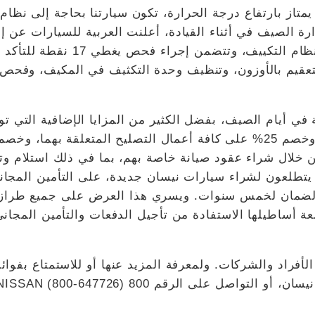
يمتاز بارتفاع درجة الحرارة، تكون سيارتنا بحاجة إلى نظا
ة الصيف في أثناء القيادة، أعلنت العربية للسيارات عن إ
لتعقيم بالأوزون، وتنظيف وحدة التكثيف في المكيف، وفحص ض
خلال شراء عقود صيانة خاصة بهم، بما في ذلك استلام وتو
يتطلعون لشراء سيارات نيسان جديدة، على التأمين المجاني 
أساطيلها الاستفادة من تأجيل الدفعات والتأمين المجاني 
راد والشركات. ولمعرفة المزيد عنها أو للاستمتاع بفوائده
800 NISSAN (800-647726) لتحديد موعد للزيارة.