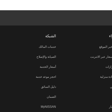
ء
الشبكة
بر الموقع
خدمات المالك
ار عبر الانترنت
الصيانة والإصلاح
ازات
أسعار الخدمة
دة منزلية
احجز موعد خدمة
ي
دليل السائق
الضمان
ار
MyNISSAN