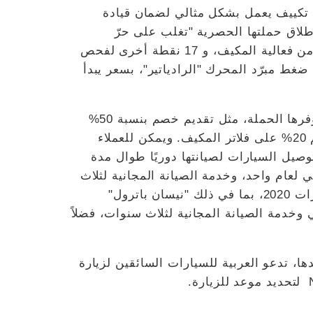
م تكييف يعمل بشكل مثالي لضمان قيادة
طلاق حملتها الحصرية "تغلب على حرّ
الصيف". وتوفر الحملة حزمة خدمات شاملة لنظام التكييف، وتتضمن إجراء فحص يغطي 17 نقطة للتأكد من فعالية المكيف، و 17 نقطة أخرى لفحص
غط مبرّد المحرك "الرادياتير"، بسعر يبدأ
ويمكن للعملاء أيضًا الشعور بالمزيد من الراحة في أيام الصيف، بفضل الكثير من المزايا الإضافية التي توفرها الحملة، مثل تقديم خصم بنسبة 50%
على قطع غيار المحرك ونظام تبريد المحرك، وخصم 25% على كافة أعمال التصليح المتعلقة بهما، وخصم 20% على فلاتر المكيف. ويمكن للعملاء
صيل السيارات لصيانتها دوريًا طوال مدة
لعام واحد، وخدمة الصيانة المجانية لثلاث
سنوات، إلى جانب التسجيل المجاني، وخطة الضمان لخمس سنوات. ويسري هذا العرض على جميع طرازات 2020، بما في ذلك "نيسان باترول"
وخدمة الصيانة المجانية لثلاث سنوات، فضلاً
ا، تدعو العربية للسيارات السائقين لزيارة