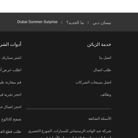
Dubai Summer Surprise
نيسان دبي
ما الجديد؟
خدمة الزبائن
أدوات الشرا
اتصل بنا
اشتر سيارتك ع
طلب اتصال
اطلب عرض أسع
اتصل بمبيعات الشركات
قم بمقارنة طر
وظائف
احجز تجربة قيا
احجز اتصال ح
الأسئلة الشائعة
تصفح كاتالوج
شركة عبد الواحد الرستماني للسيارات، الموزع الحصري
طلب قطع الغي
لسيارات نيسان وقطع غيار نيسان الأصلية في دبي